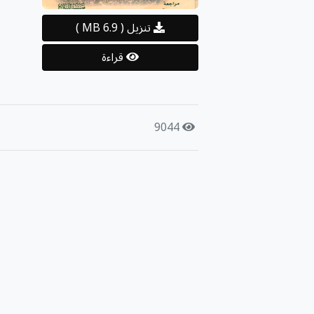
تنزيل
( 6.9 MB )
قراءة
9044