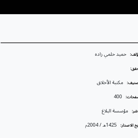
حميد حلمي زاده
ؤلف:
قق:
مكتبة الأخلاق
صنيف:
400
فحات:
مؤسسة البلاغ
شر:
/ 2004
1425
خ الاصدار:
هـ
م