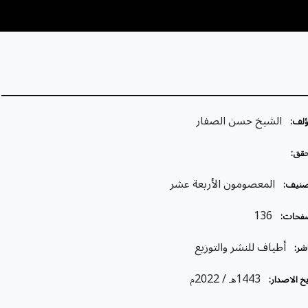
الشيخ حسن الصفار
ؤلف:
قق:
المعصومون الأربعة عشر
صنيف:
136
فحات:
أطياف للنشر والتوزيع
شر:
/ 2022
1443
خ الاصدار:
هـ
م