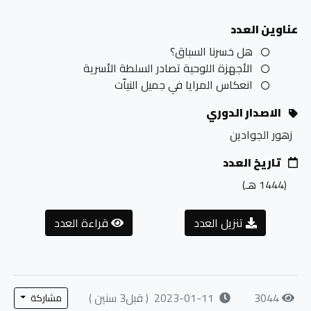
عناوين العدد
هل خسرنا السباق؟
الأجهزة اللوحية تصادر السلطة الأسرية
انعكاس المرايا في جميل النياّت
الاصدار الدوري
زهور الجوادين
تاريخ العدد
(1444
هـ
)
تنزيل العدد
قراءة العدد
3044
2023-01-11
( قبل3 سنين )
مشاركة