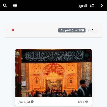
الصور
البحث
الصحن الشريف
1952
قبل3 سنين