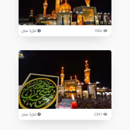
1984
قبل3 سنين
2397
قبل3 سنين