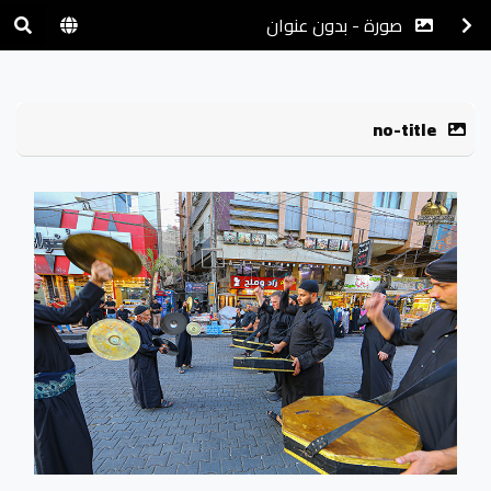
صورة - بدون عنوان
no-title