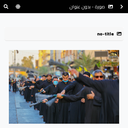
صورة - بدون عنوان
no-title