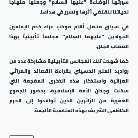
سيرتها الوضاءة "عليها السلام" وجعلها منهاجاً
لحياتنا لنقتفي أثرها ونسير في هداها
.
في سياق متصل أقام موكب عزاء خدم الإمامين
الجوادين "عليهما السلام" مجلساً تأبينياً بهذا
المصاب الجلل.
كما شهدت تلك المجالس التأبينية مشاركة عدد من
رواديد المنبر الحسيني بقراءة القصائد والمراثي
العزائية واستذكار هذه الذكرى المفجعة التي
سكنت وجدان الأمة الإسلامية، بحضور الجموع
الغفيرة من الزائرين الذين توافدوا إلى الحرم
الكاظمي الشريف بهذه المناسبة الأليمة
.