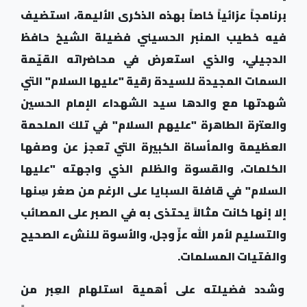
برنامجاً عزائياً خاصاً بهذه الذكرى الأليمة، استضيف
فيه خطيب المنبر الحسيني فضيلة الشيخ حافظ
الدجيلي، والذي استعرض في محاضراته القيّمة
السمات المجيدة للسيدة رقية "عليها السلام" التي
شهدتها مع والدها سيد الشهداء الإمام الحسين
والعترة الطاهرة "عليهم السلام" في تلك الملحمة
العظيمة والمأساة الكبيرة التي تعجز عن وصفها
الكلمات، والقسوة والظلم الذي واجهته "عليها
السلام" في قافلة السبايا على الرغم من صغر سِنها
إلا إنها كانت مثالاً يحتذى به في الصبر على المصائب
والتسليم لأمر الله عزّ وجل، والأسوة للنشء الصحيح
والفتيات المسلمات.
وشدد فضيلته على أهمية استلهام العِبر من