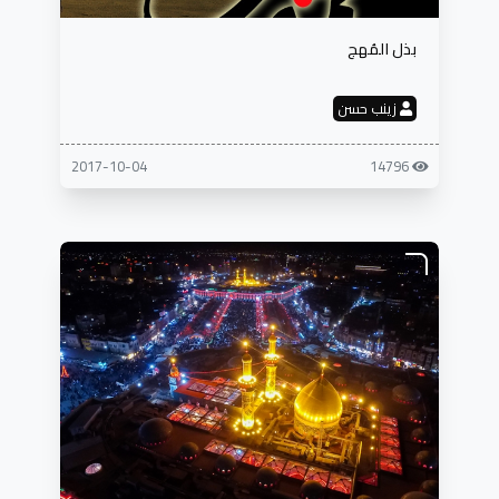
بذل المُهج
زينب حسن
2017-10-04
14796