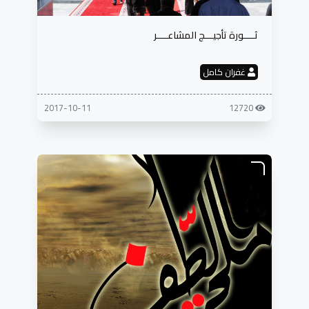
ثــــورة تأجيـــج المشاعــــر
غفران كامل
2017-10-11
12720