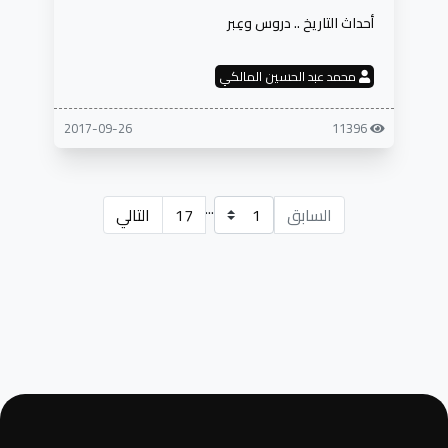
أحداث التاريخ .. دروس وعِبر
محمد عبد الحسين المالكي
2017-09-26
11396
...
السابق
17
التالي