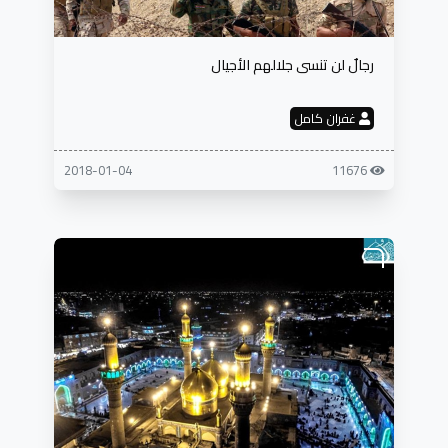
رجالٌ لن تنسى جلالهم الأجيال
غفران كامل
2018-01-04
11676