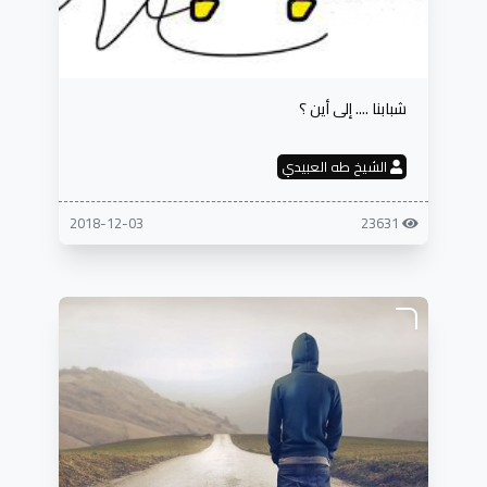
شبابنا .... إلى أين ؟
الشيخ طه العبيدي
2018-12-03
23631