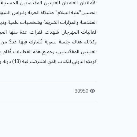
الأمانتان العامتان للعتبتين المقدستين الحسينية 
المقدسة والمزارات الشريفة وشخصيات علمية ودينية 
فعاليات المهرجان شهدت فقرات عدة منها المراس
وكذلك هناك جلسة نسوية تُشارك فيها عددٌ من ال
العتبتين المقدّستين، وجميع هذه الفعاليات تُقا
كربلاء الدولي للكتاب الذي اشتركت فيه (13) دولة وأكثر من (180) داراً ومؤسسةً للنشر.
30950