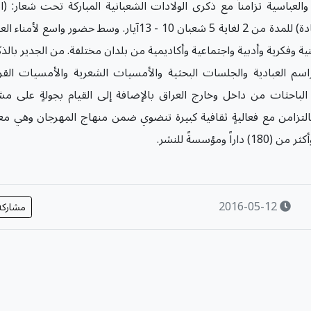
والعباسية تزامناً مع ذكرى الولادات الشعبانية المباركة تحت شعار: (ال
الحسين"عليه السلام" مشكاة الحرية ونبراس الشهادة) للمدة من 2 لغاية 5 شعبان 10 - 13آيار. وسط حضور واسع
وفكرية وأدبية واجتماعية وأكاديمية من بلدان مختلفة. من الجدير بالذك
م العبادية والجلسات البحثية والأمسيات الشعرية والأمسيات القرآ
باحثات من داخل وخارج العراق بالإضافة إلى القيام بجولةٍ على مش
م بالتزامن مع فعاليةٍ ثقافية كبيرة تنضوي ضمن منهاج المهرجان وهي 
2016-05-12
مشارك