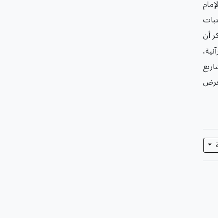
إمام
 لأمناء العتبات
ر أن
نية،
اريع
معرض
ة