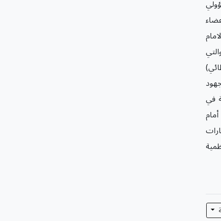
ؤولي
عضاء
امام
 والتي
ائي)
جهود
ة في
أمام
ارات
ظمية
ة