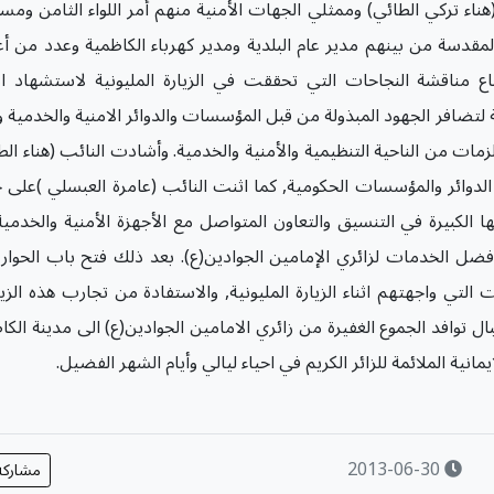
(هناء تركي الطائي) وممثلي الجهات الأمنية منهم أمر اللواء الثامن ومس
لمقدسة من بينهم مدير عام البلدية ومدير كهرباء الكاظمية وعدد من أ
ع مناقشة النجاحات التي تحققت في الزيارة المليونية لاستشهاد ال
ي شهر رجب الأصب عام 1434هـ نتيجة لتضافر الجهود المبذولة من قبل المؤسسات والدوائر الامنية والخدمية
تلزمات من الناحية التنظيمية والأمنية والخدمية. وأشادت النائب (هناء الط
 الدوائر والمؤسسات الحكومية, كما اثنت النائب (عامرة العبسلي )على 
ها الكبيرة في التنسيق والتعاون المتواصل مع الأجهزة الأمنية والخدمي
فضل الخدمات لزائري الإمامين الجوادين(ع). بعد ذلك فتح باب الحوار 
التي واجهتهم اثناء الزيارة المليونية, والاستفادة من تجارب هذه الزي
 توافد الجموع الغفيرة من زائري الامامين الجوادين(ع) الى مدينة الكا
نية الملائمة للزائر الكريم في احياء ليالي وأيام الشهر الفضيل.
2013-06-30
مشارك