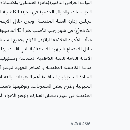
النواب العراقي الدكتورة(عامرة العبسلي) والاستاذة
المؤسسات والدوائر الخدمية في مدينة الكاظمية ا
مجلس إدارة العتبة المقدسة, وجرى خلال الاجتما
الكاظم(ع) ف
هَيأت الأجواء الملائمة للزائرين الكرام وجميع المس
خلال الاجتماع بالجهود الاستثنائية التي قامت بها
الامانة العامة للعتبة الكاظمية المقدسة ومسؤوليت
مدينة الكاظمية المقدسة و تضافر الجهود لتوفير أ
السادة المسؤولين لمناقشة أهم المعوقات والعقبات 
المليونية وطرح بعض المقترحات, وتوظيفها لاستقبال
المقدسة في شهر رمضان المبارك وتوفير الاجواء الايما
92982