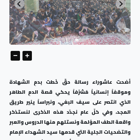
أضحت عاشوراء رسالة حقّ خُطت بدمِ الشهادة
وموقفاً إنسانياً مُشرّفاً يحكي قصة الدمِ الطاهر
الذي انتصر على سيف البغي، ونبراساً ينير طريق
المجد، وفي كلّ عام نجدّد هذه الذكرى لنستذكر
واقعة الطف المؤلمة ونستلهم منها الدروس والعبر
والتضحيات الجلية التي قدمها سيد الشهداء الإمام