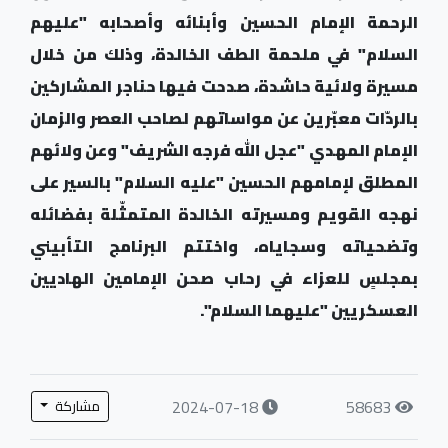
الرحمة الإمام الحسين وأبنائه وأصحابه "عليهم
السلام" في ملحمة الطف الخالدة، وذلك من خلال
مسيرة ولائية حاشدة، صدحت فيها حناجر المشاركين
بالردّات معبّرين عن مواساتهم لصاحب العصر والزمان
الإمام المهدي "عجل الله فرجه الشريف" وعن ولائهم
المطلق لإمامهم الحسين "عليه السلام" بالسير على
نهجه القويم ومسيرته الخالدة المتمثّلة بفضائله
‏وتضحياته وسجاياه، واختتم البرنامج التأبيني
بمجلسٍ للعزاء في رحاب صحن الإمامين الهاديين
العسكريين "عليهما السلام".
2024-07-18
58683
مشاركة