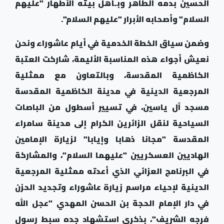
الحسين بدمه الطاهر وبـأهل بيته الأطهار "عليهم
السلام" وأصحابه الأبرار "عليهم السلام".
وضمن سياق الخطة الخدمية في أيام عاشوراء ونحن
نعيش أجواء هذه المناسبة الأليمة، شاركت العتبة
الكاظمية المقدسة، وبالتعاون مع ممثلية
المرجعية الدينية في مدينة الكاظمية المقدسة
مسجد آل ياسين، في تسيير أسطول من الباصات
السياحية لنقل الزائرين الكرام إلى مدينة سامراء
المقدسة "مجانا ذهابا وإيابا" لزيارة الإمامين
الهاديين العسكريين "عليهما السلام"، والمشاركة
في البرنامج العزائي الذي أعدته ممثلية المرجعية
الدينية لإحياء مراسم زيارة عاشوراء وتجديد الحزن
في دار الإمام الحجة بن الحسن المهدي "عجل الله
فرجه الشريف"، بذكرى استشهاد جده سبط رسول