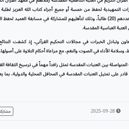
لقرآن الكريم في العتبة الكاظمية المقدسة زملاءهم في معهد القرآن الك
ارات التمهيدية لحفظ من خمسة أو جميع أجزاء كتاب الله العزيز لطلبة 
القرآن الكريم في العتبة الكاظمية المقدسة والبالغ عددهم (20) طالباً، وذلك لتأهليهم للمشاركة في مسابقة العميد لحف
 العتبة العباسية المقدسة.
عاون وتبادل الخبرات في مجالات التحكيم القرآني، إذ كشفت النتائ
وسلامة الأداء في الصوت والنغم، مع مراعاة أحكام التلاوة على أصولها.
لمتواصلة بين العتبات المقدسة تمثل رافداً مهماً في ترسيخ الثقافة القر
قادر على تمثيل العتبات المقدسة في المحافل المحلية والدولية، بما 
2025-09-28
مشارك