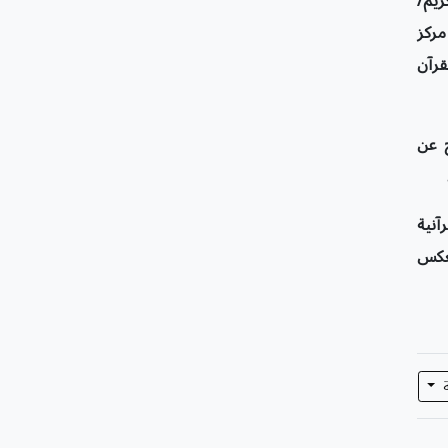
ريم/
مركز
ظ القرآن
ج عن
آنية
يعكس
ة