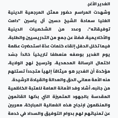
الغدير الأغر.
وشهدت المراسم حضور ممثل المرجعية الدينية
العُليا سماحة الشيخ حسين آل ياسين "دامت
توفيقاته"، وعدد من الشخصيات الدينية
والأكاديمية، فضلاً عن جمع من التدريسيين والطلبة،
فيما تخلل الحفل إلقاء كلمات عدّة استحضرت عظمة
يوم الغدير بوصفه منعطفا تاريخياً خالداً جسّد
اكتمال الرسالة المحمدية، وترسيخ نهج الولاية،
مؤكدة أن الغدير هو ميثاقاً إلهياً متجدداً تستلهم
منه الأمة معاني الحق والعدالة والقيادة الرشيدة.
من جانبه، أشاد وفد الأمانة العامة للعتبة الكاظمية
المقدسة بالجهود المتميزة التي بذلها القائمون
والمنظمون لإنجاح هذه الفعالية المباركة، معربين
عن تمنياتهم لهم بدوام التوفيق والسداد في خدمة