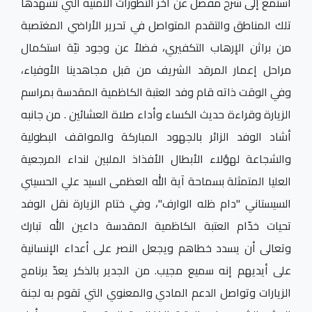
استمع إلى شرح مفصل عن آخر التطورات الأمنية التي تشهدها
تلك المناطق والتقدم المتواصل في تحرير الأراضي المغتصبة
من براثن الإرهاب التكفيري، فضلاً عن وجود نيّة استكمال
مراحل إعمار المرقد الشريف من قبل مجاهدينا الأوفياء،
وفي الوقت ذاته قام وفد العتبة الكاظمية المقدسة بمراسم
الزيارة وقراءة حديث الكساء وأداء صلاة العشائين . من جانبه
أشاد الوفد الزائر بالجهود المباركة والمواقف البطولية
والشجاعة لهؤلاء الأبطال الأفذاذ الملبين لنداء المرجعية
العليا المتمثلة بسماحة آية الله العظمى السيد علي الحسيني
السيستاني "دام ظله الوارف"، وفي ختام الزيارة نقل الوفد
تحيات خدّام العتبة الكاظمية المقدسة داعين الله تبارك
وتعالى أن يسدد خطاهم ويجعل النصر على أعداء الإنسانية
على أيديهم إنه سميع مجيب. من الجدير بالذكر يعدّ برنامج
الزيارات وتواصل الدعم المادي والمعنوي التي تقوم به لجنة